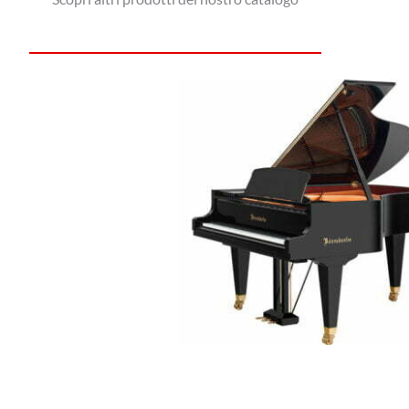
Nel pianoforte reale, quando s
armonica partecipa alla costruzi
in funzione:
della pressione sui pedali
dell’intensità del tocco
della sovrapposizione ar
Il risultato è un suono in cuf
profondità, aria, tridimensionalit
Le Voci Di Pi
Il sistema include campionamenti
Yamaha CFX