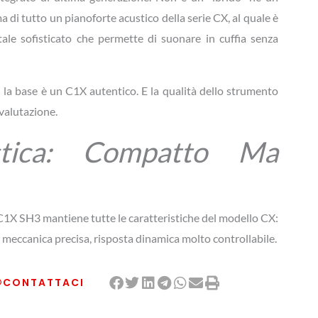
di tutto un pianoforte acustico della serie CX, al quale è
tale sofisticato che permette di suonare in cuffia senza
: la base è un C1X autentico. E la qualità dello strumento
 valutazione.
stica: Compatto Ma
l C1X SH3 mantiene tutte le caratteristiche del modello CX:
e meccanica precisa, risposta dinamica molto controllabile.
(fino a 30–40 mq), il suono è ben proporzionato. I medi
CONTATTACI
anno brillantezza, i bassi sono definiti.