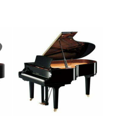
i suona una nota, vibrano anche altre corde e la tavola
one del suono. Il sistema digitale ricrea questo fenomeno
monica
fia meno “piatto” rispetto ai sistemi più semplici. C’è
à.
anoforte Disponibili
 di: