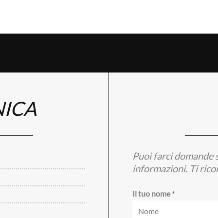
Non è uno strumento pensato pe
qualità professionale in spazi co
Come Funz
Sistema Sile
Quando si attiva la modalità Sil
NICA
colpiscano le corde. Il movime
suono acustico.
Sensori senza contatto rilevano:
Puoi farci domande s
velocità del tasto
informazioni. Ti ric
profondità di affondo
Il tuo nome
*
articolazione del movime