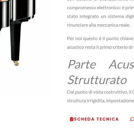
compromesso elettronico: è prima 
stato integrato un sistema digi
rinunciare alla meccanica reale.
Per noi questo è il punto chiave
acustico resta il primo criterio di
Parte Acu
Strutturato
Dal punto di vista costruttivo, i
struttura irrigidita, impostazion
In ambiente domestico evoluto 
SCHEDA TECNICA
sono presenti e chiari, gli acuti h