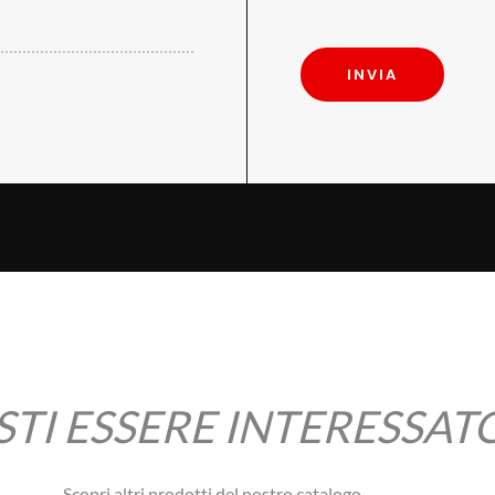
accelerazione e rilascio del tasto
Questo permette di ottenere:
INVIA
pianissimi controllati
variazioni di colore nell
risposta coerente nei trilli
Dal punto di vista pratico, l’esp
stessa esperienza fisica della
condominiali è una soluzione di al
Virtual Res
TI ESSERE INTERESSATO 
Uno degli elementi più convinc
simpatetiche.
Scopri altri prodotti del nostro catalogo