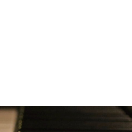
te, potente, moderno.
imbrica più calda, con maggiore complessità nei registri
 di altri suoni (elettrici, clavicembalo, organo), ma
 SH3 lo fa per il pianoforte.
to Binaurale
za è resa più naturale dal campionamento binaurale. La
: non si ha la sensazione di un suono “interno alla testa”,
.
i sorprendono della naturalezza dell’ascolto.