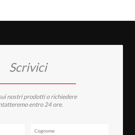
r riempire una grande sala da concerto, ma per offrire
ntenuti. In questo senso è molto equilibrato.
iona Realmente Il
nt
ent, un meccanismo intercetta i martelletti poco prima che
Scrivici
nto della meccanica resta reale, ma non viene prodotto
ui nostri prodotti o richiedere
ontatteremo entro 24 ore.
nto