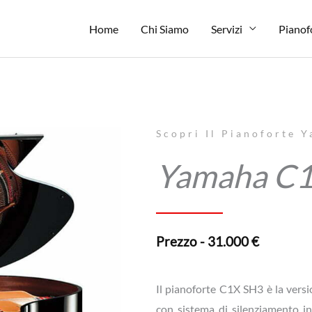
Home
Chi Siamo
Servizi
Pianof
Scopri Il Pianoforte 
Yamaha C1
Prezzo - 31.000 €
Il pianoforte C1X SH3 è la vers
con sistema di silenziamento i