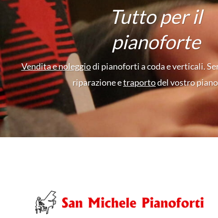
Tutto per il
pianoforte
Vendita e noleggio
di pianoforti a coda e verticali. Se
riparazione e
traporto
del vostro piano