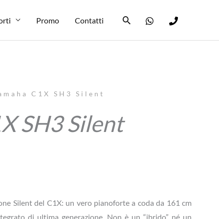
Cerca
orti
Promo
Contatti
Yamaha C1X SH3 Silent
X SH3 Silent
ione Silent del C1X: un vero pianoforte a coda da 161 cm
ntegrato di ultima generazione. Non è un “ibrido” né un