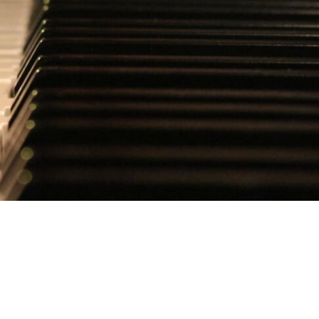
iuntive
mart Pianist
 formato WAV
compagnamento
dizio Professionale
mamente intelligente per chi: