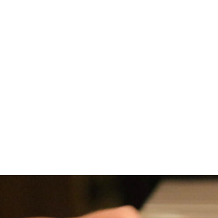
Bösendorfer Imperial
Il CFX offre un carattere brillan
Il Bösendorfer Imperial ha una t
medio-bassi.
È presente anche una selezione
realisticamente chi sceglie un C1X
Campionamen
In modalità cuffia, l’esperien
percezione spaziale è convincente
ma di uno strumento davanti a sé
Molti clienti, durante le prove, s