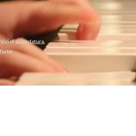
Funzioni Agg
Il sistema include:
Bluetooth® MIDI
rvizi di
accordatura
,
Compatibilità con l’app S
forte.
Registrazione interna
Registrazione su USB in
20 pattern ritmici di ac
Il Nostro Giu
Il C1X SH3 è una soluzione estre